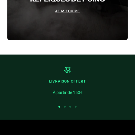
JE M'ÉQUIPE
LIVRAISON OFFERT
À partir de 150€
Aller
Aller
Aller
Aller
au
au
au
au
slide
slide
slide
slide
1
2
3
4