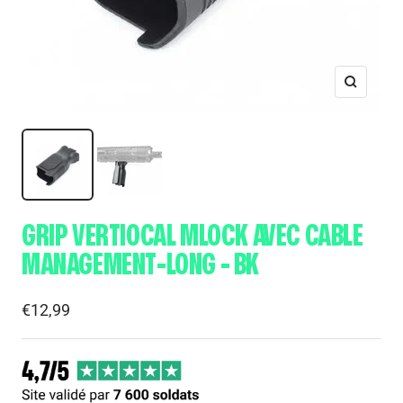
Zoom
GRIP VERTIOCAL MLOCK AVEC CABLE
MANAGEMENT-LONG - BK
Prix
€12,99
de
vente